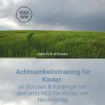
natürlich achtsam
Achtsamkeitstraining für
Kinder:
an Schulen & Kindergärten
und jetzt NEU für Kinder am
Nachmittag