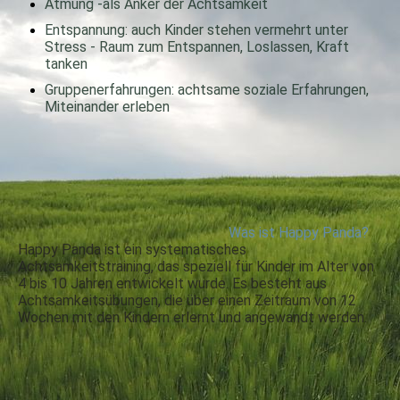
Atmung -als Anker der Achtsamkeit
Entspannung: auch Kinder stehen vermehrt unter
Stress - Raum zum Entspannen, Loslassen, Kraft
tanken
Gruppenerfahrungen: achtsame soziale Erfahrungen,
Miteinander erleben
Was ist Happy Panda?
Happy Panda ist ein systematisches
Achtsamkeitstraining, das speziell für Kinder im Alter von
4 bis 10 Jahren entwickelt wurde. Es besteht aus
Achtsamkeitsübungen, die über einen Zeitraum von 12
Wochen mit den Kindern erlernt und angewandt werden.