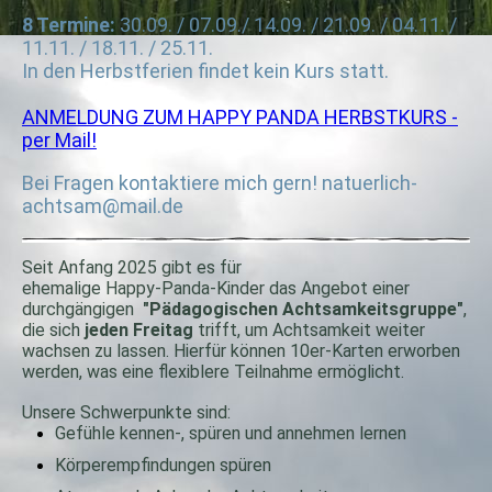
8 Termine:
30.09. / 07.09./ 14.09. / 21.09. / 04.11. /
11.11. / 18.11. / 25.11.
In den Herbstferien findet kein Kurs statt.
ANMELDUNG ZUM HAPPY PANDA HERBSTKURS -
per Mail!
Bei Fragen kontaktiere mich gern! natuerlich-
achtsam@mail.de
Seit Anfang 2025 gibt es für
ehemalige Happy-Panda-Kinder das Angebot einer
durchgängigen
"Pädagogischen Achtsamkeitsgruppe"
,
die sich
jeden Freitag
trifft, um Achtsamkeit weiter
wachsen zu lassen. Hierfür können 10er-Karten erworben
werden, was eine flexiblere Teilnahme ermöglicht.
Unsere Schwerpunkte sind:
Gefühle kennen-, spüren und annehmen lernen
Körperempfindungen spüren