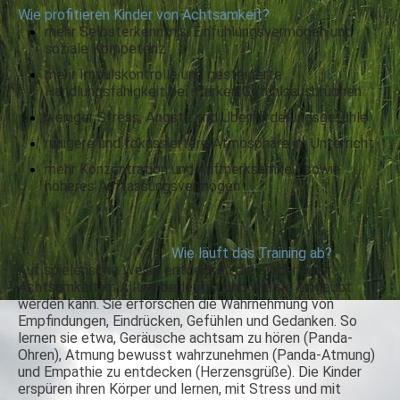
Wie profitieren Kinder von Achtsamkeit?
mehr Selbsterkenntnis, Einfühlungsvermögen und
soziale Kompetenz
mehr Impulskontrolle und gesteigerte
Handlungsfähigkeit bei starken Gefühlsausbrüchen
weniger Stress, Ängste und Überforderungsgefühle
ruhigere und fokussiertere Atmosphäre im Unterricht
mehr Konzentration und Aufmerksamkeit sowie
höheres Auffassungsvermögen
Wie läuft das Training ab?
Auf spielerische Weise entdecken die Kinder, was
Achtsamkeit im Alltag bedeutet und wie sie eingeübt
werden kann. Sie erforschen die Wahrnehmung von
Empfindungen, Eindrücken, Gefühlen und Gedanken. So
lernen sie etwa, Geräusche achtsam zu hören (Panda-
Ohren), Atmung bewusst wahrzunehmen (Panda-Atmung)
und Empathie zu entdecken (Herzensgrüße). Die Kinder
erspüren ihren Körper und lernen, mit Stress und mit