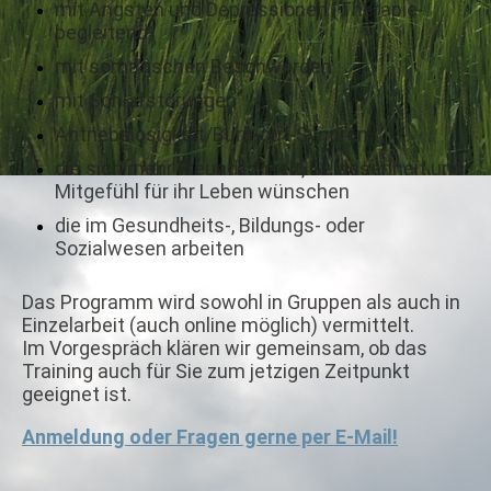
mit Ängsten und Depressionen (Therapie-
begleitend)
mit somatischen Beschwerden
mit Schlafstörungen
Antriebslosigkeit/Burn-out-Syndrom
die sich mehr Freundlichkeit, Gelassenheit und
Mitgefühl für ihr Leben wünschen
die im Gesundheits-, Bildungs- oder
Sozialwesen arbeiten
Das Programm wird sowohl in Gruppen als auch in
Einzelarbeit (auch online möglich) vermittelt.
Im Vorgespräch klären wir gemeinsam, ob das
Training auch für Sie zum jetzigen Zeitpunkt
geeignet ist.
Anmeldung oder Fragen gerne per E-Mail!