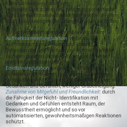
Kommunikations-forschung
verbindet. Das praxis- und erfahrungsorientierte
Achtsamkeitstraining bietet ganz konkrete Hilfen,
auch in schwierigen Zeiten inneren Halt zu finden.
Zu den Wirkmechanismen zählen vor allem:
Aufmerksamkeitsregulation
: verbesserte
Aufmerksamkeitslenkung und -dauer,
Fokussierung und Weitung der Aufmerksamkeit,
sich des eigenen Denken-Prozesses bewusst
werden und diesen reflektieren.
Emotionsregulation
:
verbesserte Fähigkeit
schwierige Emotionen zu tolerieren, Emotions-
Vermeidung wird reduziert, größere Akzeptanz von
Gedanken und Gefühlen, weniger Grübelneigung.
Zunahme von Mitgefühl und Freundlichkeit
:
durch
die Fähigkeit der Nicht- Identifikation mit
Gedanken und Gefühlen entsteht Raum, der
Bewusstheit ermöglicht und so vor
automatisierten, gewohnheitsmäßigen Reaktionen
schützt.