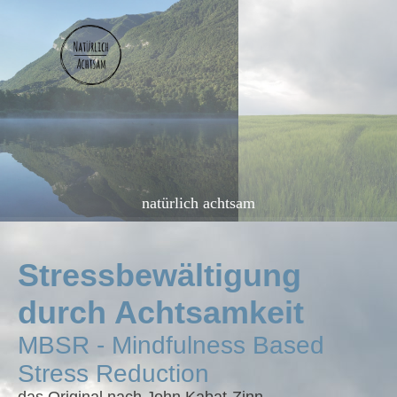
natürlich achtsam
Stressbewältigung
durch Achtsamkeit
MBSR - Mindfulness Based
Stress Reduction