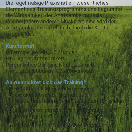
Die regelmäßige Praxis ist ein wesentliches
Element des Trainingsprogramms und begründet
die Wirksamkeit der Achtsamkeitspraxis.
Wie bei jedem anderen Muskeltraining wird der
Achtsamkeitsmuskel auch durch die Kontinuität
ausgebildet.
Kursformat
8 Termine, jeweils 2,5 Stunden
Ein Tag der Achtsamkeit
Persönliches Vor- und Nachgespräch
Handbuch & Übungs-CDs/ Downloads
An wen richtet sich das Training?
MBSR ist für alle Menschen geeignet
die aktiv etwas zum Erhalt oder
Wiederherstellung ihrer Gesundheit tun wollen
die an ihrem persönlichen Wachstum
interessiert sind
mit akuten oder chronischen Erkrankungen